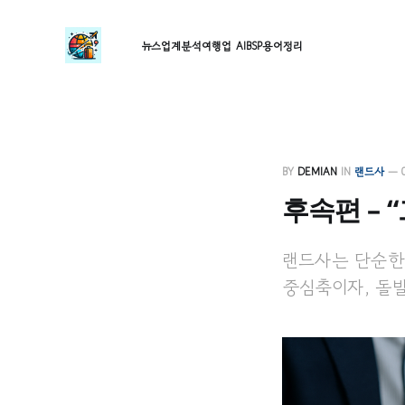
뉴스
업계분석
여행업 AI
BSP
용어정리
BY
DEMIAN
IN
랜드사
—
후속편 – 
랜드사는 단순한 
중심축이자, 돌