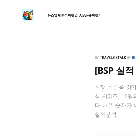
뉴스
업계분석
여행업 AI
BSP
용어정리
BY
TRAVELBIZTALK
IN
B
[BSP 실적
시장 흐름을 읽어
석 시리즈, 12
다 나은 숫자가 
실적분석