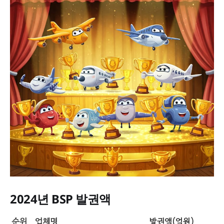
2024년 BSP 발권액
순위
업체명
발권액(억원)