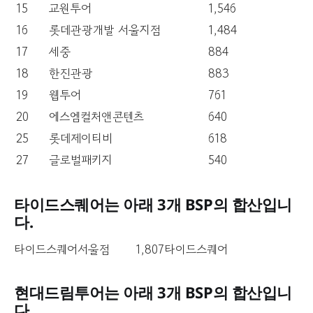
15
교원투어
1,546
16
롯데관광개발 서울지점
1,484
17
세중
884
18
한진관광
883
19
웹투어
761
20
에스엠컬처앤콘텐츠
640
25
롯데제이티비
618
27
글로벌패키지
540
타이드스퀘어는 아래 3개 BSP의 합산입니
다.
타이드스퀘어서울점
1,807
타이드스퀘어
현대드림투어는 아래 3개 BSP의 합산입니
다.