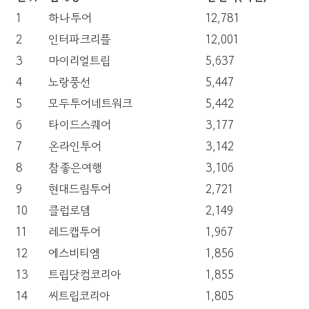
1
하나투어
12,781
2
인터파크리플
12,001
3
마이리얼트립
5,637
4
노랑풍선
5,447
5
모두투어네트워크
5,442
6
타이드스퀘어
3,177
7
온라인투어
3,142
8
참좋은여행
3,106
9
현대드림투어
2,721
10
클럽로뎀
2,149
11
레드캡투어
1,967
12
에스비티엠
1,856
13
트립닷컴코리아
1,855
14
씨트립코리아
1,805