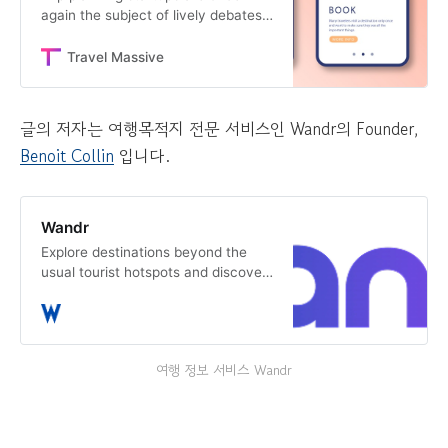
again the subject of lively debates,
this time fueled by a new wave of
AI-powered solutions. On one hand,
Travel Massive
entrepren…
글의 저자는 여행목적지 전문 서비스인 Wandr의 Founder,
Benoit Collin
입니다.
Wandr
Explore destinations beyond the
usual tourist hotspots and discover
unique local experiences
여행 정보 서비스 Wandr