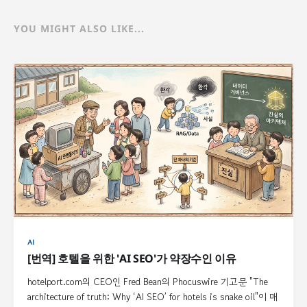
YOU MIGHT ALSO LIKE...
AI
[번역] 호텔을 위한 'AI SEO'가 약장수인 이유
hotelport.com의 CEO인 Fred Bean의 Phocuswire 기고문 "The
architecture of truth: Why ‘AI SEO’ for hotels is snake oil"이 매