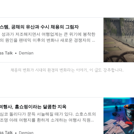
스템, 공채의 유산과 수시 채용의 그림자
 성과가 저조해지면서 여행업계는 큰 위기에 봉착한
기의 원인을 팬데믹 이후의 변화나 새로운 경쟁자의 등
 하지만 나는 다른 시각에서 이 문제를 바라본다. 과연
히 외부 환경 탓일까? 혹시 오랜 시간 동안 곪아온
ss Talk
Demian
내부적 문제 때문은 아닐까? 이 글은 그 질문에서 시작
난 위기 이면에 숨겨진 여행업계의 구조적 문제를 파
채용의 변화가 시대의 환경의 변화라는 이야기, 이 글도 강추합니다.
 여행사, 홈쇼핑이라는 달콤한 지옥
무심코 돌리다가 문득 서늘해질 때가 있다. 쇼호스트의
 조명 아래 여행지를 환하게 소개하는 여행사 직원들
 뒤에 무슨 마음이 숨어 있을까. 아마 속은 새까맣게 타
 안다. 저 1시간짜리 ‘웃음’을 위해 지불한 1억 원의
ss Talk
Demian