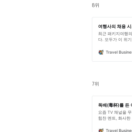
8위
여행사의 채용 시
최근 패키지여행의
다. 모두가 이 위
장에서 찾고 있다.
지금의 위기는 단순
Travel Busine
‘인사 적체’라는 
된다. 겉으로 드러
헤쳐 본다.
7위
독배(毒杯)를 든
요즘 TV 채널을 
힘찬 멘트, 화사한
의 미소. 그 얼굴
들어갈 것이다. 나는
Travel Busine