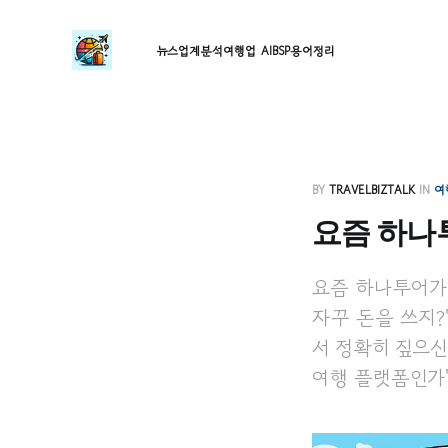
뉴스
업계분석
여행업 AI
BSP
용어정리
BY
TRAVELBIZTALK
IN
여
요즘 하나
요즘 하나투어가
자꾸 돈을 쓰지?
서 정확히 짚으신
여행 플랫폼인가'