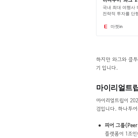
국내 최대 여행사 하
전략적 투자를 단
의 전통적 여행사
장하고, MZ세대 
마켓in
하려는 포석으로 풀
투어는 중소…
하지만 와그와 클투
기 입니다.
마이리얼트립
마이리얼트립이 20
검입니다. 하나투어를
피어 그룹(Peer
플랫폼이 1조인