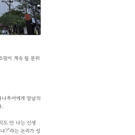
쇼핑이 계속 될 분위
 하나투어에게 양날의
.
익도 안 나는 신생
이냐?"라는 논리가 성