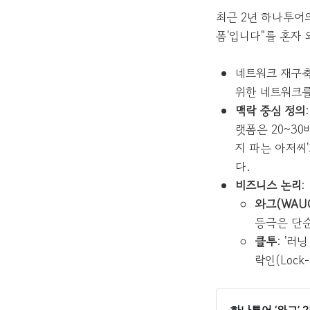
최근 2년 하나투어
폼'입니다"를 혼자 
네트워크 재구축
위한 네트워크를
맥락 중심 정의
랫폼은 20~3
지 파는 아저씨
다.
비즈니스 논리
:
와그(WAU
등극은 단
클투
: '러
락인(Lock
하나투어 ‘와그’