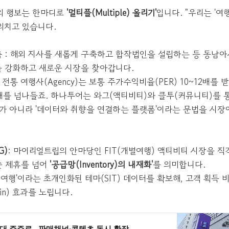
의 행보는 한마디로
'멀티플(Multiple) 올리기'
입니다. "우리는 '여
외치고 있습니다.
 : 해외 지사를 새롭게 구축하고 합작법인을 설립하는 등 동남
 강화하고 새로운 시장을 찾아갑니다.
: 전통 여행사(Agency)는 보통 주가수익비율(PER) 10~12배를 받
0배를 넘나들죠. 하나투어는 와그(액티비티)와 클투(커뮤니티)를 
'가 아니라 '데이터와 취향을 연결하는 플랫폼'이라는 문법을 시장
G)
: 마이리얼트립의 안마당인 FIT(개별여행) 액티비티 시장을 직
순 제휴를 넘어
'공급망(Inventory)의 내재화'
를 의미합니다.
닝 여행'이라는 초개인화된 테마(SIT) 데이터를 확보해, 고객 획득 
-in) 효과를 노립니다.
 2대 주주로…판매채널·콘텐츠 동시 확장