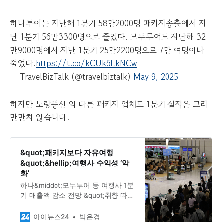
하나투어는 지난해 1분기 58만2000명 패키지송출에서 지
난 1분기 56만3300명으로 줄었다. 모두투어도 지난해 32
만9000명에서 지난 1분기 25만2200명으로 7만 여명이나
줄었다.
https://t.co/kCUk6EkNCw
— TravelBizTalk (@travelbiztalk)
May 9, 2025
하지만 노랑풍선 외 다른 패키지 업체도 1분기 실적은 그리
만만치 않습니다.
&quot;패키지보다 자유여행
&quot;&hellip;여행사 수익성 ‘악
화’
하나&middot;모두투어 등 여행사 1분
기 매출액 감소 전망 &quot;취향 따라
상품구성&quot; 등 패키지 변화로 돌
파구 마련 해외여행 수요는 늘어나고
아이뉴스24
박은경