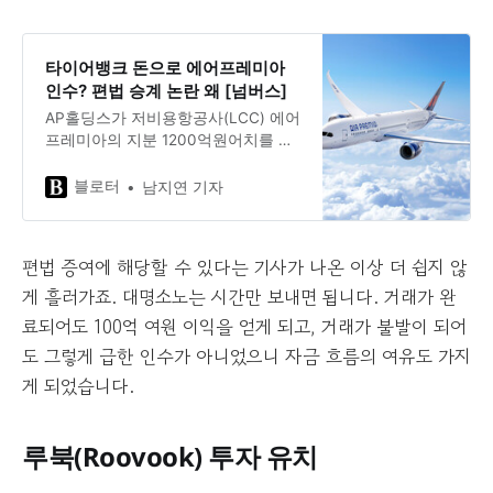
타이어뱅크 돈으로 에어프레미아
인수? 편법 승계 논란 왜 [넘버스]
AP홀딩스가 저비용항공사(LCC) 에어
프레미아의 지분 1200억원어치를 새
로 사들이기로 하면서 타이어뱅크가
돈줄 역할을 도맡을지 시선이 쏠린다.
블로터
남지연 기자
AP홀딩스가 김정규 타이어뱅크 회장
자녀들의 회사이기 때문이다. 만약 타
이어뱅크 자금이 동원된다면 편법 승
편법 증여에 해당할 수 있다는 기사가 나온 이상 더 쉽지 않
계 논란이 불거질 수 있다는 지적이
게 흘러가죠. 대명소노는 시간만 보내면 됩니다. 거래가 완
료되어도 100억 여원 이익을 얻게 되고, 거래가 불발이 되어
도 그렇게 급한 인수가 아니었으니 자금 흐름의 여유도 가지
게 되었습니다.
루북(Roovook) 투자 유치