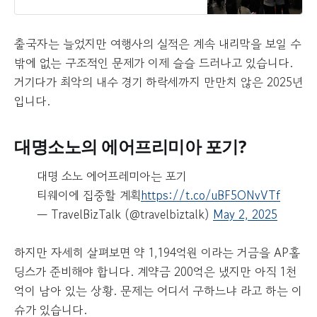
있지만 여행사는 울상이다. 자유여행
을 원하는 여행객이 늘며 패키지 수요
가 감소한 데다 고환율, 항공권 가격
출국자는 늘었지만 여행사의 실적은 계속 내리막을 보일 수
상승이 겹치며 수익성이 개선되지 않
밖에 없는 구조적인 문제가 이제 슬슬 드러나고 있습니다.
고 있어서다. 5일 네이버가 제공한 증
권가 컨센서스에 따르면, 증권사들은
거기다가 최악의 내수 경기 하락세까지 만만치 않은 2025년
하나투어의 1분기 매출액을 1598억원
입니다.
으로 예상했다. 전년 동기(1833억
4000만원) 대비 12.84% 감소한 수치
다. 영업이익도 전년(216억3000만
대명소노의 에어프리미아 포기?
원) 대비 58.2% 감소한 126억원에 그
칠 것으로 내다봤다.
대명 소노 에어프레미아는 포기
티웨이에 집중할 계획
https://t.co/uBF5ONvVTf
— TravelBizTalk (@travelbiztalk)
May 2, 2025
하지만 자세히 살펴보면 약 1,194억원 이라는 거금을 AP홀
딩스가 준비해야 합니다. 계약금 200억은 냈지만 아직 1천
억이 남아 있는 상황. 문제는 어디서 구하느냐 라고 하는 이
슈가 있습니다.