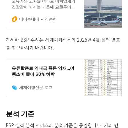
고유가와 고환율 여파로 여행업계의
긴장감이 커지는 가운데 교원투어가
한시적 주 4일제를 도입하며 비상경
영 체제에 들어갔다. 14일 관련 업계
머니투데이
김승한
에 따르면 교원투어는 지난 11일부터
오는 6월 말까지 전 직원을 대상으로
무급 방식의 주 4일제 형태인 ‘탄력적
자세한 BSP 수치는 세계여행신문의 2026년 4월 실적 발표
업무 조정’을 시행하고 있다.
를 참고하시기 바랍니다.
유류할증료 역대급 폭등 악재…여
행소비 줄어 60% 하락
세계여행신문 로고
분석 기준
BSP 실적 분석 시리즈의 분석 기준은 동일합니다. 거의 변