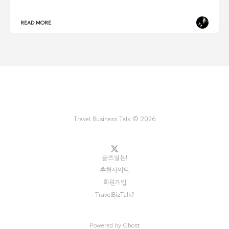
READ MORE
Travel Business Talk © 2026
글쓰실분!
추천사이트
회원가입
TravelBizTalk?
Powered by
Ghost