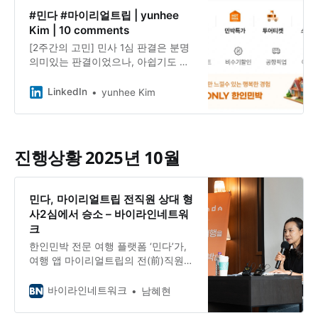
#민다 #마이리얼트립 | yunhee
Kim | 10 comments
[2주간의 고민] 민사 1심 판결은 분명
의미있는 판결이었으나, 아쉽기도 한
판결이었습니다. 손해배상액 1억 5천
만원이 작은 돈은 아니지만, 3년간 한
LinkedIn
yunhee Kim
회사의 생존을 흔들어 왔다는 점에서
는 분명 가볍습니다. 영업방해는 인정
되었지만 부정경쟁방지법 항목이 기
각되었다는 것 또한, 그들에게 1억 5
진행상황 2025년 10월
천만원짜리 면죄부를 쥐어주고 , 그
이후 자본력으로 밀어부치는 한인민
박 시장이 어떻게 움직일지는 알 수
민다, 마이리얼트립 전직원 상대 형
없는 것입니다. 이후, 이와 비슷한 사
사2심에서 승소 – 바이라인네트워
건이 업계에 발발하더라도, 이것은 일
크
부 영업방해는 될지언정 부정한 경쟁
은 아니다라고 인식될수도 있습니다.
한인민박 전문 여행 플랫폼 ‘민다’가,
이러한 사실로 큰 이득을 본 회사가
여행 앱 마이리얼트립의 전(前)직원 A
다시 큰 투자를 받거나, 마이리얼트립
씨를 상대로 낸 형사소송 2심에서 승
처럼 IPO를 간다는 소식이 들려 올지
소했다고 28일 밝혔다.
바이라인네트워크
남혜현
도 모릅니다. 2주동안 고민이 많았습
니다. 1심 판결에 만족할 것이냐 말 것