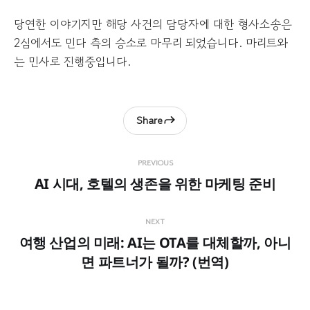
이냐의 고민이라기보다는, 3년간 재
당연한 이야기지만 해당 사건의 담당자에 대한 형사소송은
판을 끌어오며 너무 힘들었기 때문에,
2심에서도 민다 측의 승소로 마무리 되었습니다. 마리트와
이 힘든 작업을 계속하는게 맞느냐 아
니냐 였던것 같습니다. 처음 이 사실
는 민사로 진행중입니다.
을 알게되었던 3년전에는 3개월동안
체중이 9kg 빠졌던 기억이 있네요. 보
다 정의롭고 합리적인 판례가 이번 기
회에 반드시 남아야 한다고 생각합니
Share
다. 그래야만 작지만 성실한 스타트업
들에게도 희망이 생기지 않을까요. 지
금까지 항상 응원해 주셨던 모든 분들
PREVIOUS
께 감사드립니다. 앞으로도 계속 그렇
게 관심갖고 지켜봐 주시기를. 항소합
AI 시대, 호텔의 생존을 위한 마케팅 준비
니다. #민다 #마이리얼트립 | 10
comments on LinkedIn
NEXT
여행 산업의 미래: AI는 OTA를 대체할까, 아니
면 파트너가 될까? (번역)