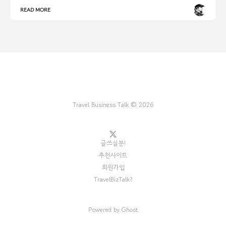
READ MORE
Travel Business Talk © 2026
글쓰실분!
추천사이트
회원가입
TravelBizTalk?
Powered by
Ghost